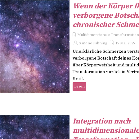
Wenn der Körper fl
verborgene Botsch
chronischer Schme
Multidimensionale Transformation 
Simone Fahning
15 Mai 2025
Unerklärliche Schmerzen verste
verborgene Botschaft deines Kö
über Körperweisheit und multi
Transformation zurück in Vertr
Kraft.
Lesen
Integration nach
multidimensional