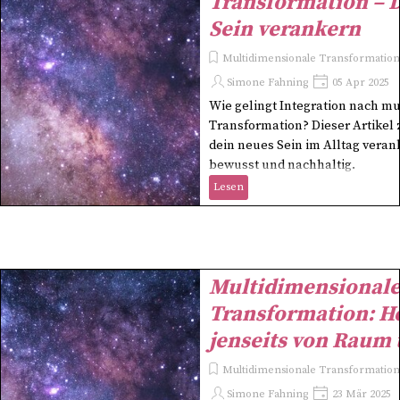
Transformation – 
Sein verankern
Multidimensionale Transformation 
Simone Fahning
05 Apr 2025
Wie gelingt Integration nach m
Transformation? Dieser Artikel z
dein neues Sein im Alltag verank
bewusst und nachhaltig.
Lesen
Multidimensional
Transformation: H
jenseits von Raum 
Multidimensionale Transformation 
Simone Fahning
23 Mär 2025