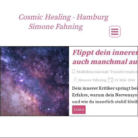
Direkt zum Seiteninhalt
Cosmic Healing - Hamburg
Simone Fahning
Menü übe
Flippt dein innerer
auch manchmal au
Multidimensionale Transformation 
Simone Fahning
01 Mär 2026
Dein innerer Kritiker springt bei
Erfahre, warum dein Nervensys
und wie du innerlich stabil bleib
Lesen